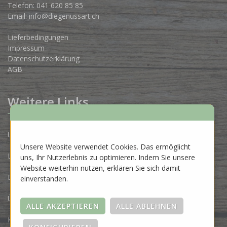
Telefon:
041 620 85 85
Email:
info@diegenussart.ch
Lieferbedingungen
Impressum
Datenschutzerklärung
AGB
Weitere Links
Unsere Produzenten
Unsere Website verwendet Cookies. Das ermöglicht
Lose Ware Konzept
uns, Ihr Nutzerlebnis zu optimieren. Indem Sie unsere
Website weiterhin nutzen, erklären Sie sich damit
Dein Eigenlabel
einverstanden.
Über uns
Kontakt