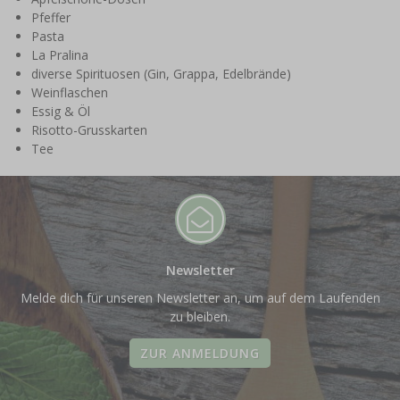
Pfeffer
Pasta
La Pralina
diverse Spirituosen (Gin, Grappa, Edelbrände)
Weinflaschen
Essig & Öl
Risotto-Grusskarten
Tee
Newsletter
Melde dich für unseren Newsletter an, um auf dem Laufenden
zu bleiben.
ZUR ANMELDUNG