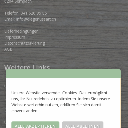
6204 Sempach
Telefon:
041 620 85 85
Email:
info@diegenussart.ch
Lieferbedingungen
Impressum
Datenschutzerklärung
AGB
Weitere Links
Unsere Produzenten
Unsere Website verwendet Cookies. Das ermöglicht
Lose Ware Konzept
uns, Ihr Nutzerlebnis zu optimieren. Indem Sie unsere
Website weiterhin nutzen, erklären Sie sich damit
Dein Eigenlabel
einverstanden.
Über uns