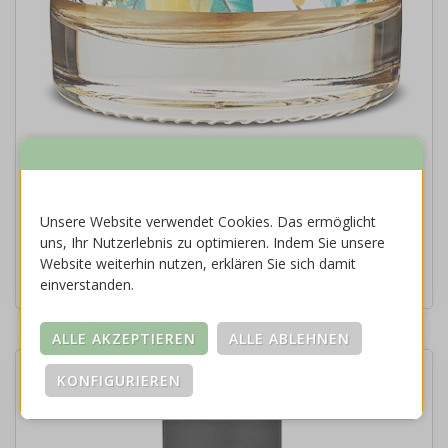
LEMON THYME GIN | 500 ml
Unsere Website verwendet Cookies. Das ermöglicht
uns, Ihr Nutzerlebnis zu optimieren. Indem Sie unsere
Art.-Nr. L228:500
Website weiterhin nutzen, erklären Sie sich damit
Ab Lager
einverstanden.