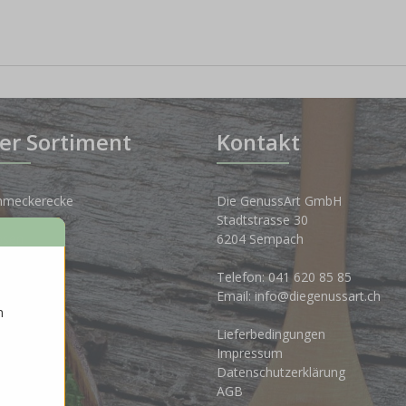
er Sortiment
Kontakt
hmeckerecke
Die GenussArt GmbH
Stadtstrasse 30
osen
6204 Sempach
nkwelt
Telefon:
041 620 85 85
Email:
info@diegenussart.ch
n
ten
Lieferbedingungen
ales
Impressum
Datenschutzerklärung
AGB