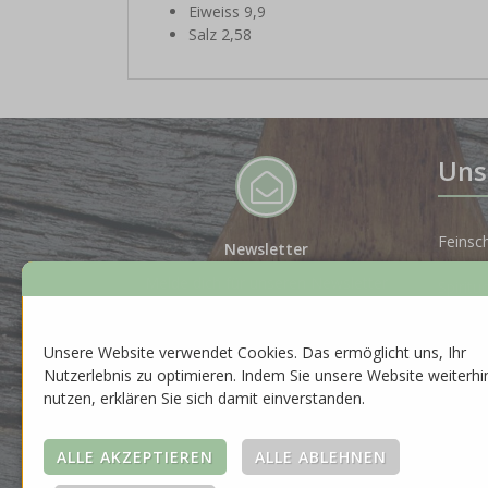
Eiweiss 9,9
Salz 2,58
Uns
Feinsc
Newsletter
Melde dich für unseren Newsletter
Spiritu
an, um auf dem Laufenden zu
bleiben.
Gesche
Unsere Website verwendet Cookies. Das ermöglicht uns, Ihr
ZUR ANMELDUNG
Nutzerlebnis zu optimieren. Indem Sie unsere Website weiterhi
Neuhei
nutzen, erklären Sie sich damit einverstanden.
Saison