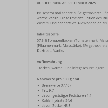
AUSLIEFERUNG AB SEPTEMBER 2025
Bruschetta mal anders: süße getrocknete Pfl
warme Vanille. Diese limitierte Edition des B
Winters. Und der perfekte Alleskönner: ob als 
Inhaltsstoffe
57,9 %Tomatenflocken (Tomatenmark, Maiss
(Pflaumenmark, Maisstärke), 3% getrocknete 
Dextrose, Vanille.
Aufbewahrung
Trocken, wärme - und lichtgeschützt lagern.
Nährwerte pro 100 g / ml
Brennwerte 377.07
Fett 9,7
davon gesättigte Fettsäuren 1,1
Kohlenhydrate 54,6
davon Zucker 43.8