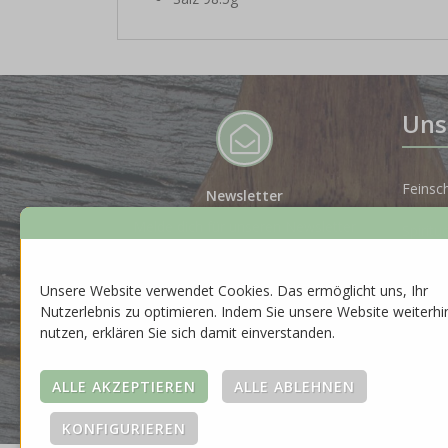
Uns
Feinsc
Newsletter
Melde dich für unseren Newsletter
Spiritu
an, um auf dem Laufenden zu
bleiben.
Gesche
Unsere Website verwendet Cookies. Das ermöglicht uns, Ihr
ZUR ANMELDUNG
Nutzerlebnis zu optimieren. Indem Sie unsere Website weiterhi
Neuhei
nutzen, erklären Sie sich damit einverstanden.
Saison