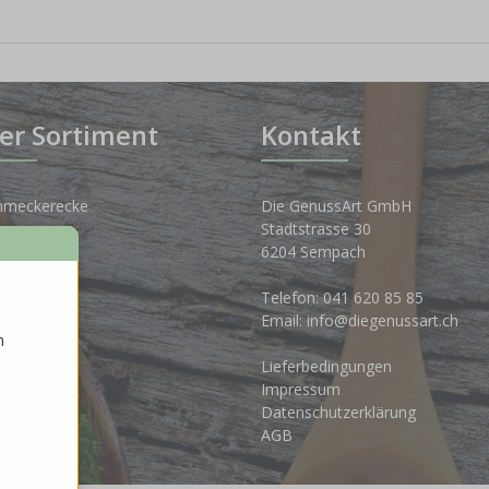
er Sortiment
Kontakt
hmeckerecke
Die GenussArt GmbH
Stadtstrasse 30
osen
6204 Sempach
nkwelt
Telefon:
041 620 85 85
Email:
info@diegenussart.ch
n
ten
Lieferbedingungen
ales
Impressum
Datenschutzerklärung
AGB