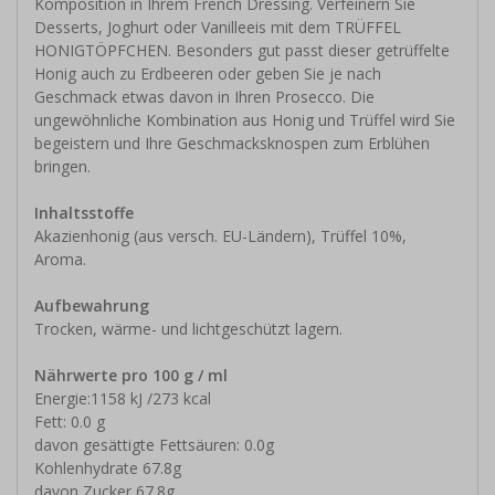
Komposition in Ihrem French Dressing. Verfeinern Sie
Desserts, Joghurt oder Vanilleeis mit dem TRÜFFEL
HONIGTÖPFCHEN. Besonders gut passt dieser getrüffelte
Honig auch zu Erdbeeren oder geben Sie je nach
Geschmack etwas davon in Ihren Prosecco. Die
ungewöhnliche Kombination aus Honig und Trüffel wird Sie
begeistern und Ihre Geschmacksknospen zum Erblühen
bringen.
Inhaltsstoffe
Akazienhonig (aus versch. EU-Ländern), Trüffel 10%,
Aroma.
Aufbewahrung
Trocken, wärme- und lichtgeschützt lagern.
Nährwerte pro 100 g / ml
Energie:1158 kJ /273 kcal
Fett: 0.0 g
davon gesättigte Fettsäuren: 0.0g
Kohlenhydrate 67.8g
davon Zucker 67.8g