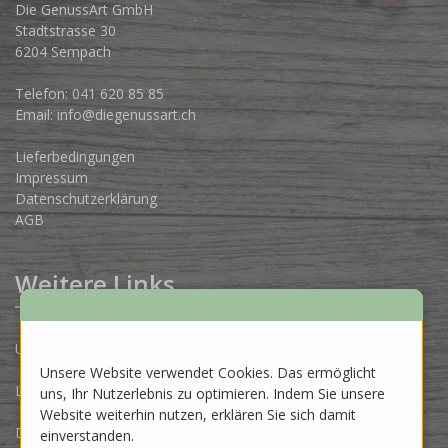
Die GenussArt GmbH
Stadtstrasse 30
6204 Sempach
Telefon:
041 620 85 85
Email:
info@diegenussart.ch
Lieferbedingungen
Impressum
Datenschutzerklärung
AGB
Weitere Links
Unsere Produzenten
Unsere Website verwendet Cookies. Das ermöglicht
Lose Ware Konzept
uns, Ihr Nutzerlebnis zu optimieren. Indem Sie unsere
Website weiterhin nutzen, erklären Sie sich damit
Dein Eigenlabel
einverstanden.