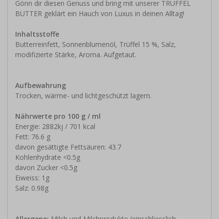
Gönn dir diesen Genuss und bring mit unserer TRÜFFEL
BUTTER geklärt ein Hauch von Luxus in deinen Alltag!
Inhaltsstoffe
Butterreinfett, Sonnenblumenöl, Trüffel 15 %, Salz,
modifizierte Stärke, Aroma. Aufgetaut.
Aufbewahrung
Trocken, wärme- und lichtgeschützt lagern.
Nährwerte pro 100 g / ml
Energie: 2882kj / 701 kcal
Fett: 76.6 g
davon gesättigte Fettsäuren: 43.7
Kohlenhydrate <0.5g
davon Zucker <0.5g
Eiweiss: 1g
Salz: 0.98g
Allergene:
Milch und Milchprodukte (einschliesslich