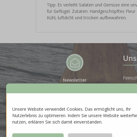
Tipp: Es verleiht Salaten und Gemüse eine un
für Geflügel. Zutaten: Handgeschöpftes Fleu
Kühl, luftdicht und trocken aufbewahren.
Uns
Feinsc
Newsletter
Melde dich für unseren Newsletter
Spiritu
an, um auf dem Laufenden zu
bleiben.
Gesche
Unsere Website verwendet Cookies. Das ermöglicht uns, Ihr
ZUR ANMELDUNG
Nutzerlebnis zu optimieren. Indem Sie unsere Website weiterhi
Neuhei
nutzen, erklären Sie sich damit einverstanden.
Saison