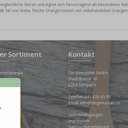
vergleichliche Würze und eignet sich hervorragend als besonderes Ru
r de Sel von Kreta, frische Orangenzesten von unbehandelten Orangen
er Sortiment
Kontakt
hmeckerecke
Die GenussArt GmbH
Stadtstrasse 30
osen
6204 Sempach
nkwelt
Telefon:
041 620 85 85
Email:
info@diegenussart.ch
n
ten
Lieferbedingungen
ales
Impressum
Datenschutzerklärung