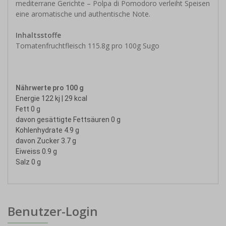
mediterrane Gerichte – Polpa di Pomodoro verleiht Speisen
eine aromatische und authentische Note.
Inhaltsstoffe
Tomatenfruchtfleisch 115.8g pro 100g Sugo
Nährwerte pro 100 g
Energie 122 kj | 29 kcal
Fett 0 g
davon gesättigte Fettsäuren 0 g
Kohlenhydrate 4.9 g
davon Zucker 3.7 g
Eiweiss 0.9 g
Salz 0 g
Benutzer-Login