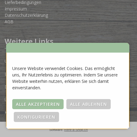
Lieferbedingungen
Impressum
Datenschutzerklärung
AGB
Weitere Links
Unsere Produzenten
Unsere Website verwendet Cookies. Das ermöglicht
Lose Ware Konzept
uns, Ihr Nutzerlebnis zu optimieren. Indem Sie unsere
Website weiterhin nutzen, erklären Sie sich damit
Dein Eigenlabel
einverstanden.
Über uns
Kontakt
Software:
Rent-a-Shop.ch