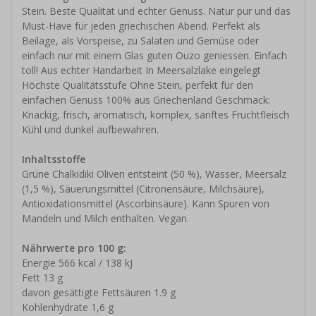
Stein. Beste Qualität und echter Genuss. Natur pur und das
Must-Have für jeden griechischen Abend. Perfekt als
Beilage, als Vorspeise, zu Salaten und Gemüse oder
einfach nur mit einem Glas guten Ouzo geniessen. Einfach
toll! Aus echter Handarbeit In Meersalzlake eingelegt
Höchste Qualitätsstufe Ohne Stein, perfekt für den
einfachen Genuss 100% aus Griechenland Geschmack:
Knackig, frisch, aromatisch, komplex, sanftes Fruchtfleisch
Kühl und dunkel aufbewahren.
Inhaltsstoffe
Grüne Chalkidiki Oliven entsteint (50 %), Wasser, Meersalz
(1,5 %), Säuerungsmittel (Citronensäure, Milchsäure),
Antioxidationsmittel (Ascorbinsäure). Kann Spuren von
Mandeln und Milch enthalten. Vegan.
Nährwerte pro 100 g:
Energie 566 kcal / 138 kJ
Fett 13 g
davon gesättigte Fettsäuren 1.9 g
Kohlenhydrate 1,6 g