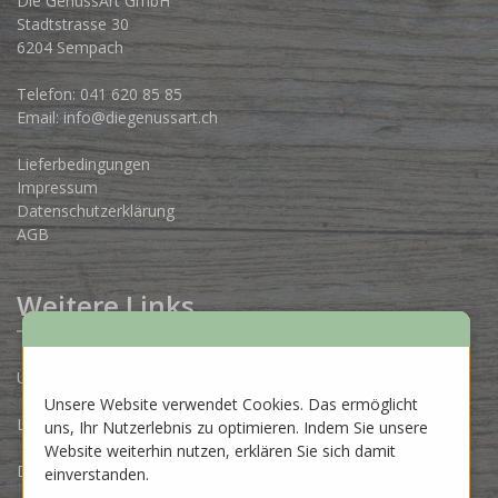
Die GenussArt GmbH
Stadtstrasse 30
6204 Sempach
Telefon:
041 620 85 85
Email:
info@diegenussart.ch
Lieferbedingungen
Impressum
Datenschutzerklärung
AGB
Weitere Links
Unsere Produzenten
Unsere Website verwendet Cookies. Das ermöglicht
Lose Ware Konzept
uns, Ihr Nutzerlebnis zu optimieren. Indem Sie unsere
Website weiterhin nutzen, erklären Sie sich damit
Dein Eigenlabel
einverstanden.