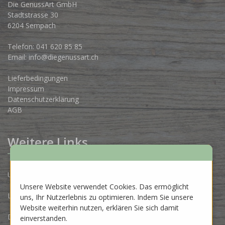
Die GenussArt GmbH
Stadtstrasse 30
6204 Sempach
Telefon:
041 620 85 85
Email:
info@diegenussart.ch
Lieferbedingungen
Impressum
Datenschutzerklärung
AGB
Weitere Links
Unsere Produzenten
Unsere Website verwendet Cookies. Das ermöglicht
Lose Ware Konzept
uns, Ihr Nutzerlebnis zu optimieren. Indem Sie unsere
Website weiterhin nutzen, erklären Sie sich damit
Dein Eigenlabel
einverstanden.