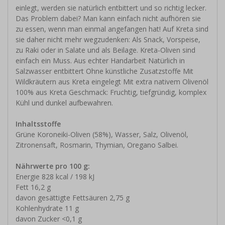
einlegt, werden sie natürlich entbittert und so richtig lecker.
Das Problem dabei? Man kann einfach nicht aufhören sie
zu essen, wenn man einmal angefangen hat! Auf Kreta sind
sie daher nicht mehr wegzudenken: Als Snack, Vorspeise,
zu Raki oder in Salate und als Beilage. Kreta-Oliven sind
einfach ein Muss. Aus echter Handarbeit Natürlich in
Salzwasser entbittert Ohne künstliche Zusatzstoffe Mit
Wildkräutern aus Kreta eingelegt Mit extra nativem Olivenöl
100% aus Kreta Geschmack: Fruchtig, tiefgründig, komplex
Kühl und dunkel aufbewahren.
Inhaltsstoffe
Grüne Koroneiki-Oliven (58%), Wasser, Salz, Olivenöl,
Zitronensaft, Rosmarin, Thymian, Oregano Salbei.
Nährwerte pro 100 g:
Energie 828 kcal / 198 kJ
Fett 16,2 g
davon gesättigte Fettsäuren 2,75 g
Kohlenhydrate 11 g
davon Zucker <0,1 g