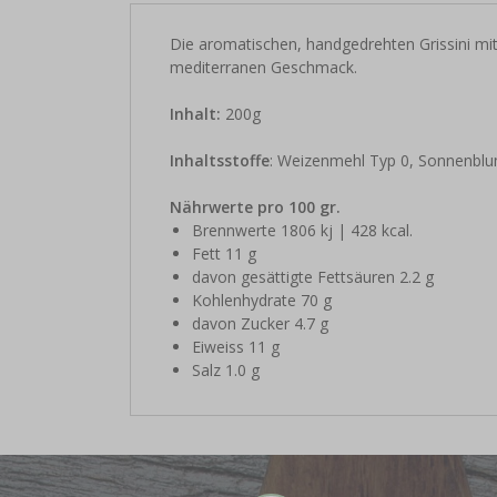
Die aromatischen, handgedrehten Grissini mi
mediterranen Geschmack.
Inhalt:
200g
Inhaltsstoffe
: Weizenmehl Typ 0, Sonnenblu
Nährwerte pro 100 gr.
Brennwerte 1806 kj | 428 kcal.
Fett 11 g
davon gesättigte Fettsäuren 2.2 g
Kohlenhydrate 70 g
davon Zucker 4.7 g
Eiweiss 11 g
Salz 1.0 g