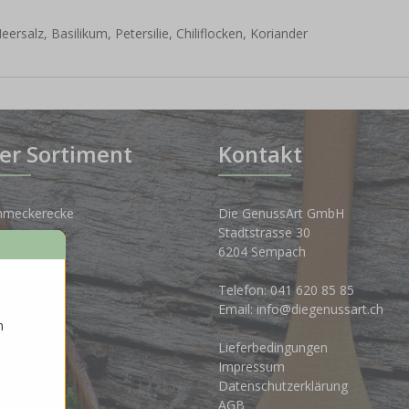
salz, Basilikum, Petersilie, Chiliflocken, Koriander
er Sortiment
Kontakt
hmeckerecke
Die GenussArt GmbH
Stadtstrasse 30
osen
6204 Sempach
nkwelt
Telefon:
041 620 85 85
Email:
info@diegenussart.ch
n
ten
Lieferbedingungen
ales
Impressum
Datenschutzerklärung
AGB