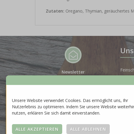
Zutaten:
Oregano, Thymian, geräuchertes Meer
Uns
Feinsc
Newsletter
Melde dich für unseren Newsletter
Spiritu
an, um auf dem Laufenden zu
bleiben.
Gesche
Unsere Website verwendet Cookies. Das ermöglicht uns, Ihr
ZUR ANMELDUNG
Nutzerlebnis zu optimieren. Indem Sie unsere Website weiterhi
Neuhei
nutzen, erklären Sie sich damit einverstanden.
Saison