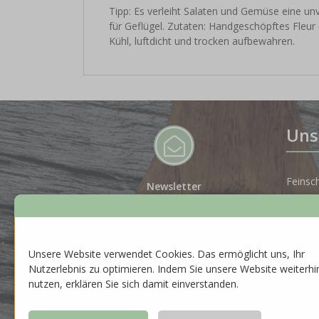
Tipp: Es verleiht Salaten und Gemüse eine un
für Geflügel. Zutaten: Handgeschöpftes Fleur
Kühl, luftdicht und trocken aufbewahren.
Uns
Feinsc
Newsletter
Melde dich für unseren Newsletter
Spiritu
an, um auf dem Laufenden zu
bleiben.
Gesche
Unsere Website verwendet Cookies. Das ermöglicht uns, Ihr
ZUR ANMELDUNG
Nutzerlebnis zu optimieren. Indem Sie unsere Website weiterhi
Neuhei
nutzen, erklären Sie sich damit einverstanden.
Saison