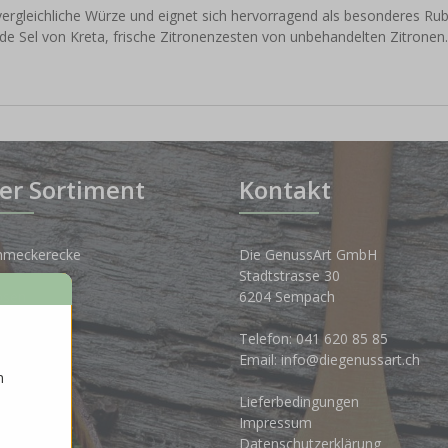
vergleichliche Würze und eignet sich hervorragend als besonderes Ru
 de Sel von Kreta, frische Zitronenzesten von unbehandelten Zitronen.
er Sortiment
Kontakt
hmeckerecke
Die GenussArt GmbH
Stadtstrasse 30
osen
6204 Sempach
nkwelt
Telefon:
041 620 85 85
Email:
info@diegenussart.ch
n
ten
Lieferbedingungen
ales
Impressum
Datenschutzerklärung