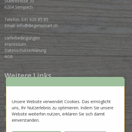
Stadtstrasse 30
6204 Sempach
Telefon:
041 620 85 85
Email:
info@diegenussart.ch
Lieferbedingungen
Impressum
Datenschutzerklärung
AGB
Weitere Links
Unsere Produzenten
Unsere Website verwendet Cookies. Das ermöglicht
Lose Ware Konzept
uns, Ihr Nutzerlebnis zu optimieren. Indem Sie unsere
Website weiterhin nutzen, erklären Sie sich damit
Dein Eigenlabel
einverstanden.
Über uns