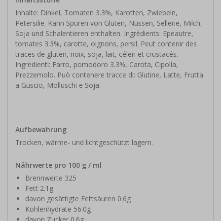
Inhalte: Dinkel, Tomaten 3.3%, Karotten, Zwiebeln,
Petersilie. Kann Spuren von Gluten, Nüssen, Sellerie, Milch,
Soja und Schalentieren enthalten. Ingrédients: Epeautre,
tomates 3.3%, carotte, oignons, persil. Peut contenir des
traces de gluten, noix, soja, lait, céleri et crustacés.
Ingredienti: Farro, pomodoro 3.3%, Carota, Cipolla,
Prezzemolo. Può contenere tracce di: Glutine, Latte, Frutta
a Guscio, Molluschi e Soja.
Aufbewahrung
Trocken, wärme- und lichtgeschützt lagern.
Nährwerte pro 100 g / ml
Brennwerte 325
Fett 2.1g
davon gesättigte Fettsäuren 0.6g
Kohlenhydrate 56.0g
davon Zucker 0.6g