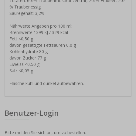
Zutaten: 60?% Traubenmostkonzentrat, 20?% Erdbeer, 20?
% Traubenessig.
Säuregehalt: 3,2%
Nährwerte Angaben pro 100 ml:
Brennwerte 1399 kJ / 329 kcal
Fett <0,50 g
davon gesättigte Fettsäuren 0,0 g
Kohlenhydrate 80 g
davon Zucker 77 g
Eiweiss <0,50 g
Salz <0,05 g
Flasche kühl und dunkel aufbewahren.
Benutzer-Login
Bitte melden Sie sich an, um zu bestellen.