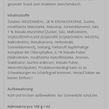
gesunder Snack zum Knabbern zwischendurch.
Inhaltsstoffe
Zutaten: WEIZENMEHL, 28 % ERDNUSSKERNE, Zucker,
modifizierte Maisstärke, Maissirup, Sonnenblumenöl, Salz,
1 % Wasabi-Würzmittel [Zucker, Salz, Maltodextrin,
SOJASOßENPULVER (SOJASOßE (SOJABOHNEN, WEIZEN),
Maltodextrin), Wasabiaroma, Hefeextrakt,
Sonnenblumenöl], Seetang, Farbstoff: kupferhaltige
Komplexe der Chlorophylline, 0,1% Wasabi-Pulver
[Maltodextrin, modifizierte Kartoffelstärke, Aromen,
Stabilisator: Gummi arabicum, Wasabi-Pulver,
Meerrettichpulver]. Produktionsbedingt kann es zu
Schwankungen im Schärfegrad kommen. Hierauf haben wir
keinen Einfluss !
Aufbewahrung
Kühl und trocken aufbewahren. Vor Sonnenlicht schützen.
Nährwerte pro 100 g / ml