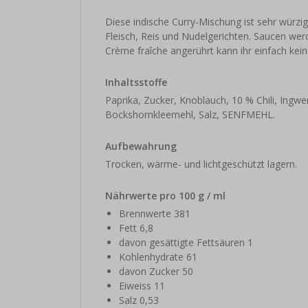
Diese indische Curry-Mischung ist sehr würzig
Fleisch, Reis und Nudelgerichten. Saucen we
Crème fraîche angerührt kann ihr einfach kein
Inhaltsstoffe
Paprika, Zucker, Knoblauch, 10 % Chili, Ingw
Bockshornkleemehl, Salz, SENFMEHL.
Aufbewahrung
Trocken, wärme- und lichtgeschützt lagern.
Nährwerte pro 100 g / ml
Brennwerte 381
Fett 6,8
davon gesättigte Fettsäuren 1
Kohlenhydrate 61
davon Zucker 50
Eiweiss 11
Salz 0,53