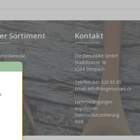
er Sortiment
Kontakt
hmeckerecke
Die GenussArt GmbH
Stadtstrasse 30
osen
6204 Sempach
nkwelt
Telefon:
041 620 85 85
Email:
info@diegenussart.ch
n
ten
Lieferbedingungen
ales
Impressum
Datenschutzerklärung
AGB