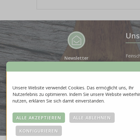
Uns
Feinsc
Newsletter
Melde dich für unseren Newsletter
Spiritu
an, um auf dem Laufenden zu
bleiben.
Gesche
Unsere Website verwendet Cookies. Das ermöglicht uns, Ihr
ZUR ANMELDUNG
Nutzerlebnis zu optimieren. Indem Sie unsere Website weiterhi
Neuhei
nutzen, erklären Sie sich damit einverstanden.
Saison