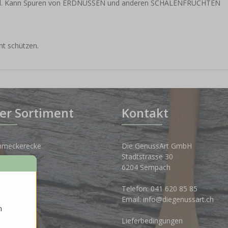
mehl. Kann Spuren von ERDNÜSSEN und anderen SCHALENFRÜCHTEN
ht schützen.
er Sortiment
Kontakt
hmeckerecke
Die GenussArt GmbH
Stadtstrasse 30
osen
6204 Sempach
nkwelt
Telefon:
041 620 85 85
Email:
info@diegenussart.ch
n
ten
Lieferbedingungen