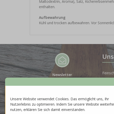
Maltodextrin, Aroma), Salz, Kichererbsen
enthalten.
Aufbewahrung
Kühl und trocken aufbewahren. Vor Sonnenlic
Uns
Feinsc
Newsletter
Melde dich für unseren Newsletter
Spiritu
an, um auf dem Laufenden zu
bleiben.
Gesche
Unsere Website verwendet Cookies. Das ermöglicht uns, Ihr
ZUR ANMELDUNG
Nutzerlebnis zu optimieren. Indem Sie unsere Website weiterhi
Neuhei
nutzen, erklären Sie sich damit einverstanden.