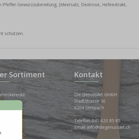
Pfeffer-Gewürzzubereitung, (Meersalz, Dextrose, Hefeextrakt,
ht schützen.
er Sortiment
Kontakt
hmeckerecke
Die GenussArt GmbH
Stadtstrasse 30
osen
6204 Sempach
nkwelt
Telefon:
041 620 85 85
Email:
info@diegenussart.ch
n
ten