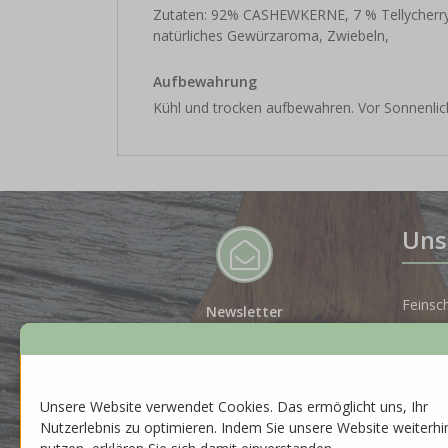
Zutaten: 92% CASHEWKERNE, 7 % Tellycherry-
natürliches Gewürzaroma, Zwiebeln,
Aufbewahrung
Kühl und trocken aufbewahren. Vor Sonnenlic
Uns
Feinsc
Newsletter
Melde dich für unseren Newsletter
Spiritu
an, um auf dem Laufenden zu
bleiben.
Gesche
Unsere Website verwendet Cookies. Das ermöglicht uns, Ihr
ZUR ANMELDUNG
Nutzerlebnis zu optimieren. Indem Sie unsere Website weiterhi
Neuhei