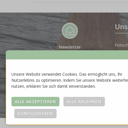
Uns
Feinsc
Newsletter
Melde dich für unseren Newsletter
Spiritu
an, um auf dem Laufenden zu
bleiben.
Gesche
Unsere Website verwendet Cookies. Das ermöglicht uns, Ihr
ZUR ANMELDUNG
Nutzerlebnis zu optimieren. Indem Sie unsere Website weiterhi
Neuhei
nutzen, erklären Sie sich damit einverstanden.
Saison