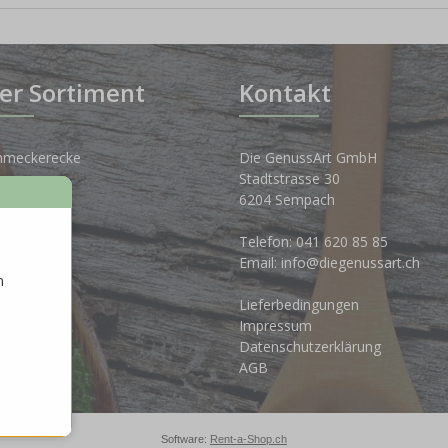
er Sortiment
Kontakt
hmeckerecke
Die GenussArt GmbH
Stadtstrasse 30
osen
6204 Sempach
nkwelt
Telefon:
041 620 85 85
Email:
info@diegenussart.ch
n
ten
Lieferbedingungen
ales
Impressum
Datenschutzerklärung
AGB
Software:
Rent-a-Shop.ch