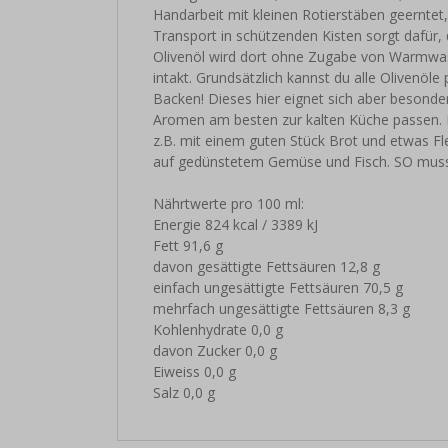
Handarbeit mit kleinen Rotierstäben geerntet
Transport in schützenden Kisten sorgt dafür,
Olivenöl wird dort ohne Zugabe von Warmwasse
intakt. Grundsätzlich kannst du alle Olivenöl
Backen! Dieses hier eignet sich aber besonde
Aromen am besten zur kalten Küche passen. Mi
z.B. mit einem guten Stück Brot und etwas Fl
auf gedünstetem Gemüse und Fisch. SO muss
Nährtwerte pro 100 ml:
Energie 824 kcal / 3389 kJ
Fett 91,6 g
davon gesättigte Fettsäuren 12,8 g
einfach ungesättigte Fettsäuren 70,5 g
mehrfach ungesättigte Fettsäuren 8,3 g
Kohlenhydrate 0,0 g
davon Zucker 0,0 g
Eiweiss 0,0 g
Salz 0,0 g