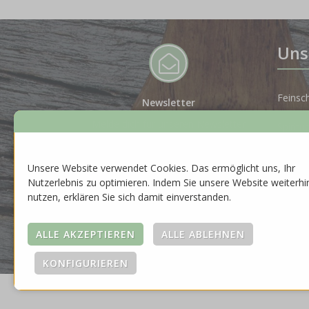
Uns
Feinsc
Newsletter
Melde dich für unseren Newsletter
Spiritu
an, um auf dem Laufenden zu
bleiben.
Gesche
Unsere Website verwendet Cookies. Das ermöglicht uns, Ihr
ZUR ANMELDUNG
Nutzerlebnis zu optimieren. Indem Sie unsere Website weiterhi
Neuhei
nutzen, erklären Sie sich damit einverstanden.
Saison