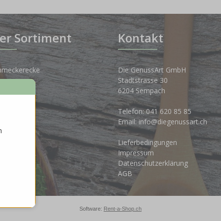
er Sortiment
Kontakt
hmeckerecke
Die GenussArt GmbH
Stadtstrasse 30
osen
6204 Sempach
nkwelt
Telefon:
041 620 85 85
Email:
info@diegenussart.ch
n
ten
Lieferbedingungen
ales
Impressum
Datenschutzerklärung
AGB
Software:
Rent-a-Shop.ch