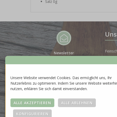
Salz 0g
Uns
Feinsc
Newsletter
Melde dich für unseren Newsletter
Spiritu
an, um auf dem Laufenden zu
bleiben.
Gesche
Unsere Website verwendet Cookies. Das ermöglicht uns, Ihr
ZUR ANMELDUNG
Nutzerlebnis zu optimieren. Indem Sie unsere Website weiterhi
Neuhei
nutzen, erklären Sie sich damit einverstanden.
Saison