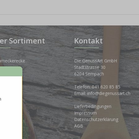
er Sortiment
Kontakt
hmeckerecke
Die GenussArt GmbH
Stadtstrasse 30
osen
6204 Sempach
nkwelt
Telefon:
041 620 85 85
Email:
info@diegenussart.ch
n
ten
Lieferbedingungen
ales
Impressum
Datenschutzerklärung
AGB